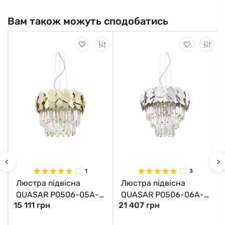
Вам також можуть сподобатись
<
>
1
3
Люстра підвісна
Люстра підвісна
QUASAR P0506-05A-
QUASAR P0506-06A-
15 111 грн
21 407 грн
F4E3 Zuma Line
F4AC Zuma Line хром
золотий