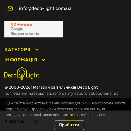
info@deco-light.com.ua
КАТЕГОРІЇ
ІНФОРМАЦІЯ
© 2008-2026 | Магазин світильників Deco Light
Копіювання матеріалів цього сайту строго заборонено! Всі
права захищені.
Цей сайт використовує файли cookies для більш комфортної роботи
Ми в соцмережах
користувача. Продовжуючи перегляд сторінок сайту, ви
погоджуєтеся з політикою використання файлів cookies.
4 585 грн
Прийняти