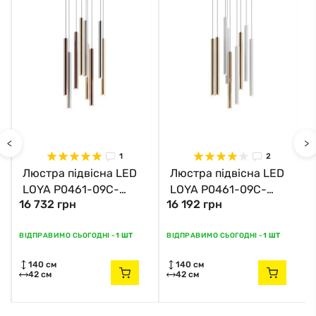
<
>
1
2
Люстра підвісна LED
Люстра підвісна LED
LOYA P0461-09C-
LOYA P0461-09C-
16 732 грн
16 192 грн
B5SC Zuma Line хром
B5SB Zuma Line хром
ВІДПРАВИМО СЬОГОДНІ -
1 ШТ
ВІДПРАВИМО СЬОГОДНІ -
1 ШТ
140 см
140 см
42 см
42 см