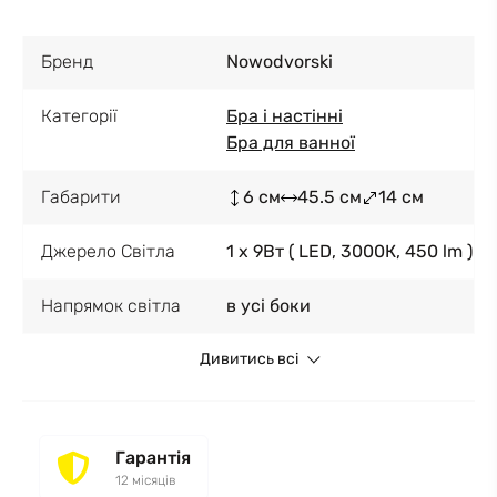
Бренд
Nowodvorski
Категорії
Бра і настінні
Бра для ванної
Габарити
6 см
45.5 см
14 см
Джерело Світла
1 x 9Вт ( LED, 3000К, 450 lm )
Напрямок світла
в усі боки
Дивитись всі
Гарантія
12 місяців