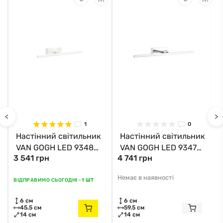
<
>
1
0
Настінний світильник
Настінний світильник
VAN GOGH LED 9348
VAN GOGH LED 9347
3 541 грн
4 741 грн
Nowodvorski
Nowodvorski
Немає в наявності
ВІДПРАВИМО СЬОГОДНІ -
1 ШТ
6 см
6 см
45.5 см
59.5 см
14 см
14 см