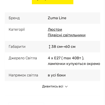
Бренд
Zuma Line
Категорії
Люстри
Підвісні світильники
Габарити
38 см
60 см
Джерело Світла
4 x E27 ( max 40Вт ),
лампочки купуються окремо
Напрямок світла
в усі боки
Дивитись всі