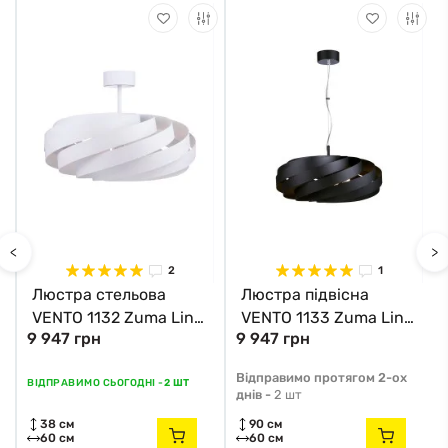
<
>
2
1
Люстра стельова
Люстра підвісна
VENTO 1132 Zuma Line
VENTO 1133 Zuma Line
9 947 грн
9 947 грн
білий
чорний
в
Відправимо протягом 2-ох
ВІДПРАВИМО СЬОГОДНІ -
2 ШТ
днів -
2 шт
38 см
90 см
60 см
60 см