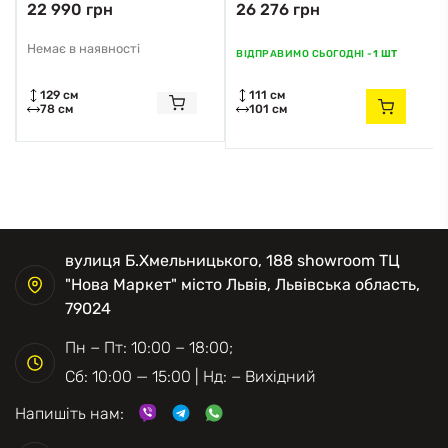
22 990 грн
26 276 грн
F7DY Zuma Line
F7DY Zuma Line
золотий
золотий
Немає в наявності
ВІДПРАВИМО СЬОГОДНІ -
1 ШТ
129 см
111 см
78 см
101 см
вулиця Б.Хмельницького, 188 showroom ТЦ
"Нова Маркет" місто Львів, Львівська область,
79024
Пн − Пт: 10:00 − 18:00;
Сб: 10:00 — 15:00 | Нд: − Вихідний
Напишіть нам: