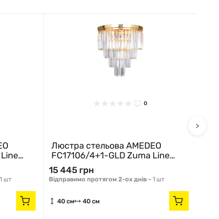
0
>
EO
Люстра стельова AMEDEO
Лю
Line
FC17106/4+1-GLD Zuma Line
C0
золотий
хр
15 445 грн
10 7
1 шт
Відправимо протягом 2-ох днів -
1 шт
Немає
40 см
40 см
21