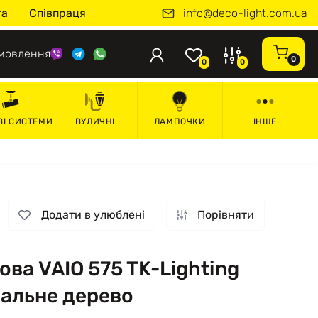
info@deco-light.com.ua
та
Співпраця
мовлення
0
0
0
ВІ СИСТЕМИ
ВУЛИЧНІ
ЛАМПОЧКИ
ІНШЕ
Додати в улюблені
Порівняти
ва VAIO 575 TK-Lighting
ральне дерево