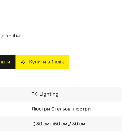
днів -
3 шт
пити
Купити в 1 клік
TK-Lighting
Люстри
Стельові люстри
30 см
50 см
30 см