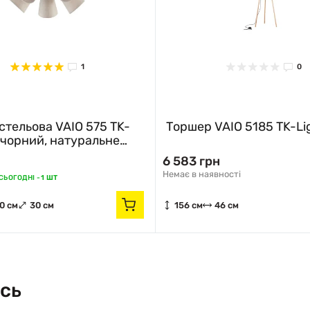
1
0
стельова VAIO 575 TK-
Торшер VAIO 5185 TK-Li
 чорний, натуральне
6 583 грн
Немає в наявності
ЬОГОДНІ -
1 ШТ
0 см
30 см
156 см
46 см
сь