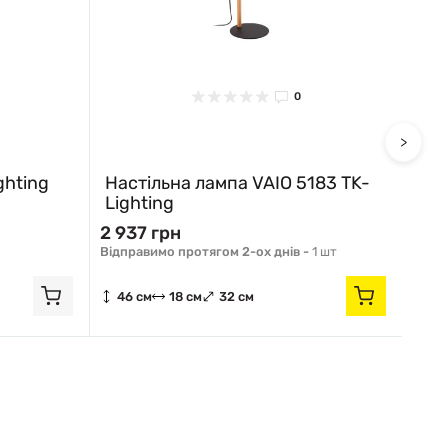
0
>
ghting
Настільна лампа VAIO 5183 TK-
Lighting
2 937 грн
Відправимо протягом 2-ох днів -
1 шт
46 см
18 см
32 см