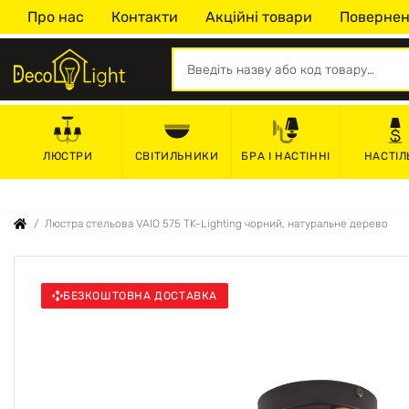
Про нас
Контакти
Акційні товари
Повернен
СВІТИЛЬНИКИ
БРА І НАСТІННІ
НАСТІЛ
ЛЮСТРИ
Люстра стельова VAIO 575 TK-Lighting чорний, натуральне дерево
БЕЗКОШТОВНА ДОСТАВКА