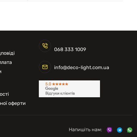
068 333 1009
повіді
плата
info@deco-light.com.ua
и
ості
чної оферти
Напишіть нам: