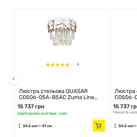
1
<
Люстра стельова QUASAR
Люстра 
C0506-05A-B5AC Zuma Line
C0506-0
хром
золотий
15 737 грн
15 737 г
Немає в ная
ВІДПРАВИМО СЬОГОДНІ -
2 ШТ
34.5 см
41 см
34.5 см