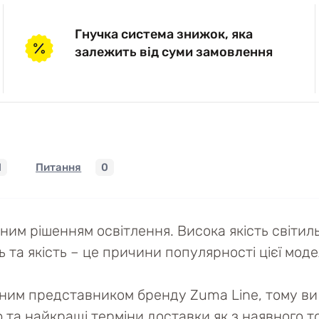
Гнучка система знижок, яка
залежить від суми замовлення
1
Питання
0
інним рішенням освітлення. Висока якість світ
 та якість – це причини популярності цієї моделі
йним представником бренду Zuma Line, тому ви 
ю та найкращі терміни доставки як з наявного то