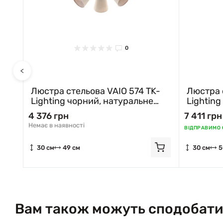
0
<
Люстра стельова VAIO 574 TK-
Люстра 
Lighting чорний, натуральне
Lighting
дерево
дерево
4 376 грн
7 411 грн
Немає в наявності
ВІДПРАВИМО С
30 см
49 см
30 см
5
Вам також можуть сподобати