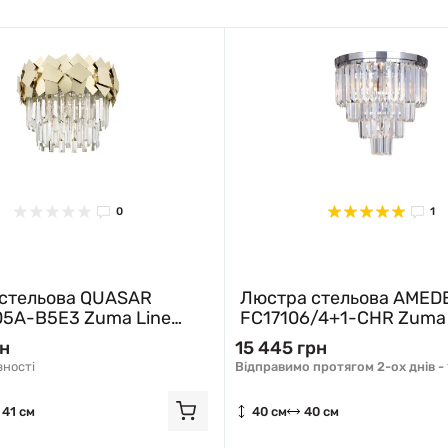
0
1
стельова QUASAR
Люстра стельова AMED
5A-B5E3 Zuma Line
FC17106/4+1-CHR Zuma 
хром
рн
15 445 грн
вності
Відправимо протягом 2-ох днів -
41 см
40 см
40 см