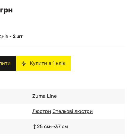
 грн
днів -
2 шт
пити
Купити в 1 клік
Zuma Line
Люстри
Стельові люстри
25 см
37 см