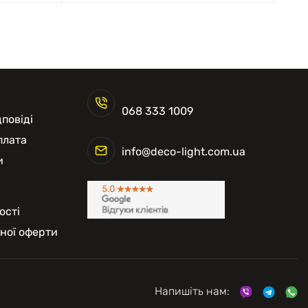
068 333 1009
повіді
плата
info@deco-light.com.ua
и
ості
чної оферти
Напишіть нам: