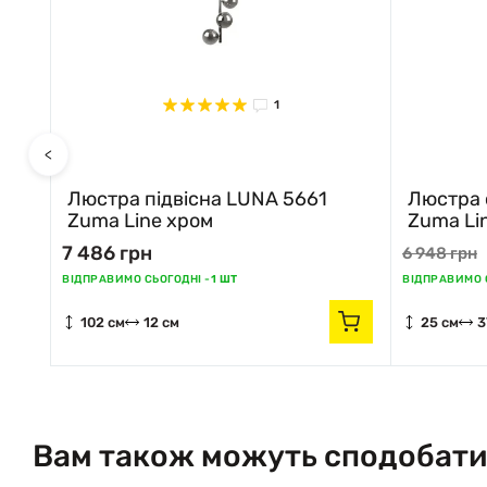
1
<
Люстра підвісна LUNA 5661
Люстра 
Zuma Line хром
Zuma Li
7 486 грн
6 948 грн
ВІДПРАВИМО СЬОГОДНІ -
1 ШТ
ВІДПРАВИМО С
102 см
12 см
25 см
3
Вам також можуть сподобати