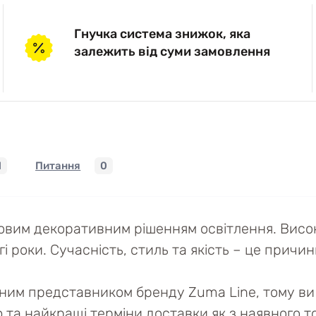
Гнучка система знижок, яка
залежить від суми замовлення
1
Питання
0
вим декоративним рішенням освітлення. Висока
роки. Сучасність, стиль та якість – це причини
йним представником бренду Zuma Line, тому ви 
ю та найкращі терміни доставки як з наявного то