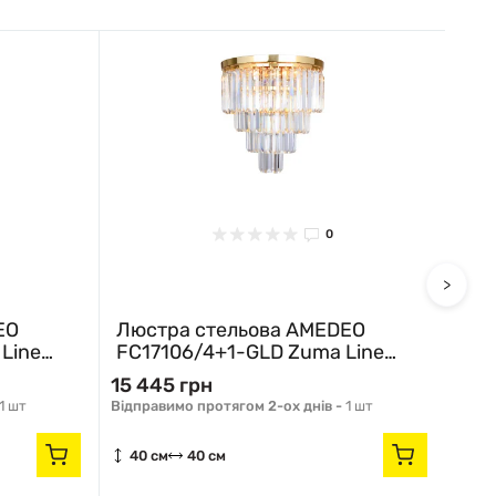
0
>
EO
Люстра стельова AMEDEO
Лю
Line
FC17106/4+1-GLD Zuma Line
C0
золотий
хр
15 445 грн
10 7
1 шт
Відправимо протягом 2-ох днів -
1 шт
Немає
40 см
40 см
21