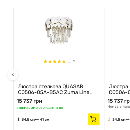
1
<
Люстра стельова QUASAR
Люстра 
C0506-05A-B5AC Zuma Line
C0506-0
хром
золотий
15 737 грн
15 737 г
Немає в ная
ВІДПРАВИМО СЬОГОДНІ -
2 ШТ
34.5 см
41 см
34.5 см