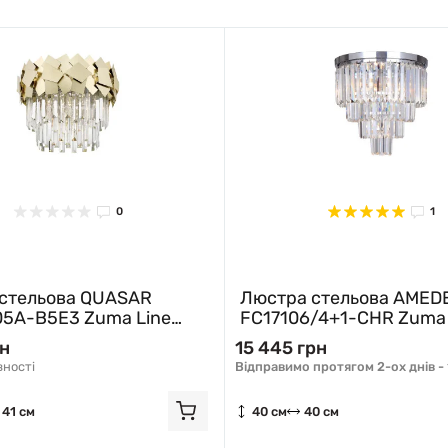
0
1
стельова QUASAR
Люстра стельова AMED
5A-B5E3 Zuma Line
FC17106/4+1-CHR Zuma 
хром
рн
15 445 грн
вності
Відправимо протягом 2-ох днів -
41 см
40 см
40 см