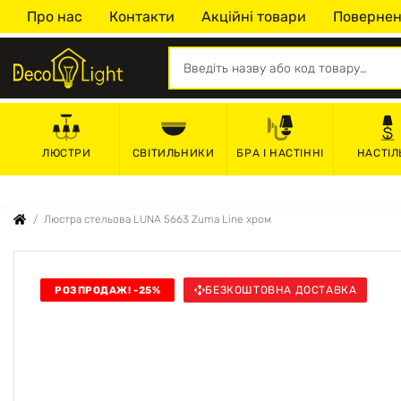
Про нас
Контакти
Акційні товари
Повернен
СВІТИЛЬНИКИ
БРА І НАСТІННІ
НАСТІЛ
ЛЮСТРИ
Люстра стельова LUNA 5663 Zuma Line хром
БЕЗКОШТОВНА ДОСТАВКА
РОЗПРОДАЖ! -25%