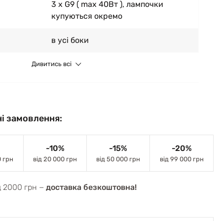
3 x G9 ( max 40Вт ), лампочки
купуються окремо
в усі боки
Дивитись всі
і замовлення:
-10%
-15%
-20%
0 грн
від 20 000 грн
від 50 000 грн
від 99 000 грн
д 2000 грн −
доставка безкоштовна!