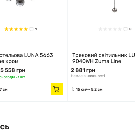
1
0
стельова LUNA 5663
Трековий світильник L
ne хром
9040WH Zuma Line
5 558 грн
2 881 грн
Немає в наявності
ЬОГОДНІ -
1 ШТ
7 см
15 см
5.2 см
сь