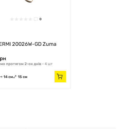
0
ERMI 20026W-GD Zuma
грн
мо протягом 2-ох днів -
4 шт
14 см
15 см