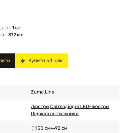
днів -
1 шт
ів -
372 шт
пити
Купити в 1 клік
Zuma Line
Люстри
Світлодіодні LED-люстри
Підвісні світильники
150 см
92 см