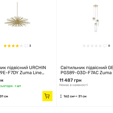
0
RCHIN
Світильник підвісний GEM
Сві
ine
P0389-03D-F7AC Zuma Line
P03
золотий
хро
11 487 грн
10 2
Немає в наявності
Немає
162 см
31 см
162