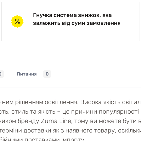
Гнучка система знижок, яка
залежить від суми замовлення
0
Питання
0
им рішенням освітлення. Висока якість світи
сть, стиль та якість – це причини популярності ц
иком бренду Zuma Line, тому ви можете бути вп
ерміни доставки як з наявного товару, оскільки 
ебійними поставками імпорту.