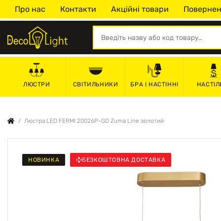
Про нас
Контакти
Акційні товари
Повернен
СВІТИЛЬНИКИ
БРА І НАСТІННІ
НАСТІЛ
ЛЮСТРИ
Люстра LED FERMI 20026P-GD Zuma Line золотий
НОВИНКА
БЕЗКОШТОВНА ДОСТАВКА