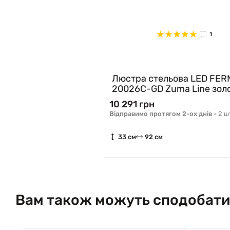
1
Люстра стельова LED FER
20026C-GD Zuma Line зол
10 291 грн
Відправимо протягом 2-ох днів -
2 ш
33 см
92 см
Вам також можуть сподобати