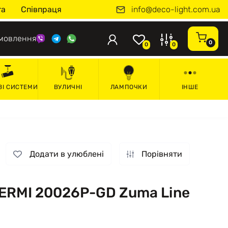
info@deco-light.com.ua
та
Співпраця
мовлення
0
0
0
ВІ СИСТЕМИ
ВУЛИЧНІ
ЛАМПОЧКИ
ІНШЕ
Додати в улюблені
Порівняти
ERMI 20026P-GD Zuma Line