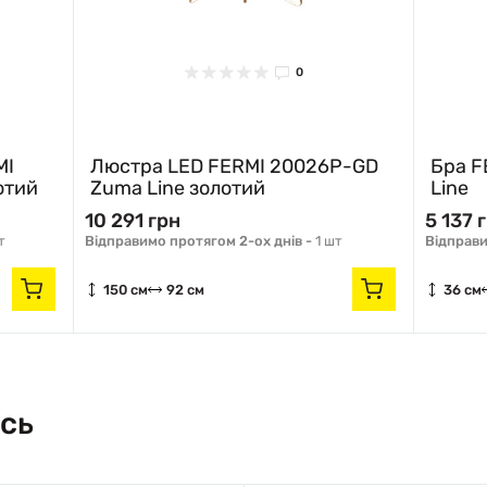
0
MI
Люстра LED FERMI 20026P-GD
Бра F
отий
Zuma Line золотий
Line
10 291 грн
5 137 
т
Відправимо протягом 2-ох днів -
1 шт
Відправи
150 см
92 см
36 см
сь