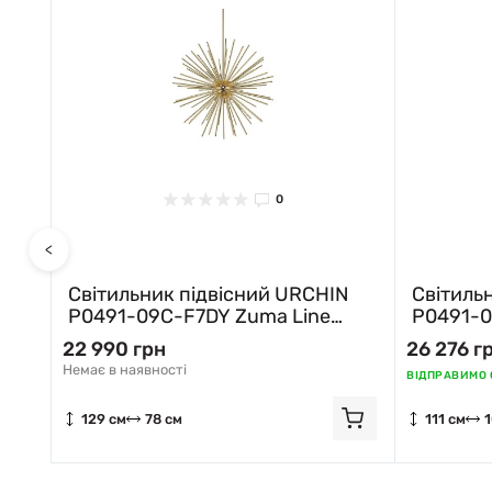
0
3
<
ик підвісний URCHIN
Світильник підвісний U
9C-F7DY Zuma Line
P0491-09E-F7DY Zuma L
золотий
рн
26 276 грн
ності
ВІДПРАВИМО СЬОГОДНІ -
1 ШТ
8 см
111 см
101 см