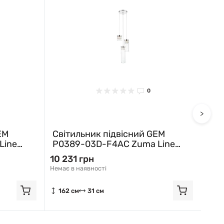
0
>
тильник підвісний GEM
Світильник підвісн
89-03D-F4AC Zuma Line
P0389-03D-0FD2 Z
м
бронза
31 грн
11 487 грн
 в наявності
Немає в наявності
 см
31 см
162 см
31 см