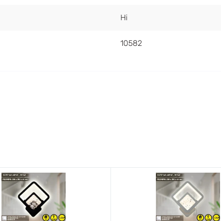
Ні
10582