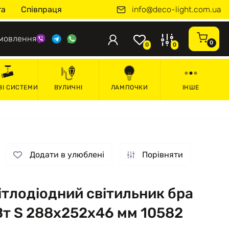
info@deco-light.com.ua
та
Співпраця
мовлення
0
0
0
ВІ СИСТЕМИ
ВУЛИЧНІ
ЛАМПОЧКИ
ІНШЕ
Додати в улюблені
Порівняти
ітлодіодний світильник бра
Вт S 288х252х46 мм 10582