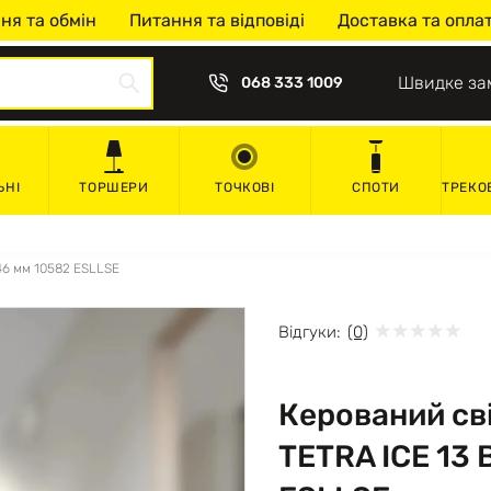
ня та обмін
Питання та відповіді
Доставка та опла
Швидке за
068 333 1009
ЬНІ
ТОРШЕРИ
ТОЧКОВІ
СПОТИ
ТРЕКО
46 мм 10582 ESLLSE
Відгуки:
(0)
Керований cв
TETRA ICE 13 