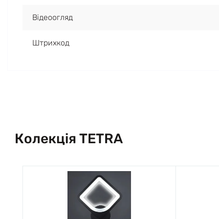
Відеоогляд
Штрихкод
Колекція TETRA