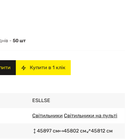
днів -
50 шт
пити
Купити в 1 клік
ESLLSE
Світильники
Світильники на пульті
45897 см
45802 см
45812 см