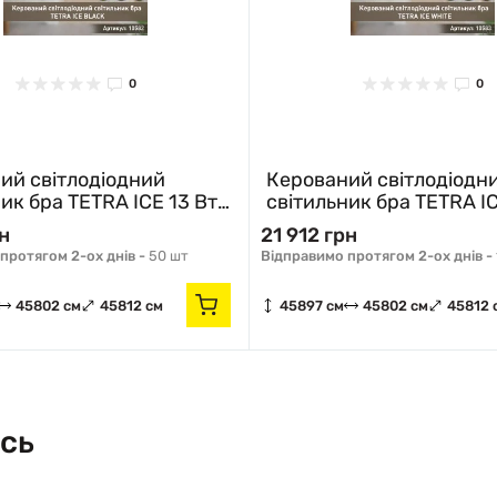
0
0
ий cвітлодіодний
Керований cвітлодіодн
ик бра TETRA ICE 13 Вт
світильник бра TETRA IC
52х46 мм 10582 ESLLSE
S 288х252х46 мм 10583
рн
21 912 грн
протягом 2-ох днів -
50 шт
Відправимо протягом 2-ох днів -
45802 см
45812 см
45897 см
45802 см
45812 
сь