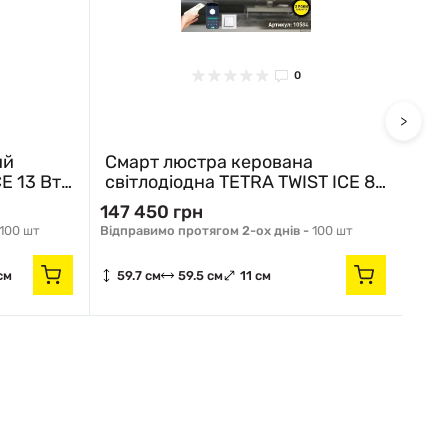
0
>
ий
Смарт люстра керована
Сма
E 13 Вт
світлодіодна TETRA TWIST ICE 8S
сві
 ESLLSE
165 Вт 595x595x110 мм Бiла
165
147 450 грн
147
10584 ESLLSE
105
100 шт
Відправимо протягом 2-ох днів -
100 шт
Відпр
см
59.7 см
59.5 см
11 см
59