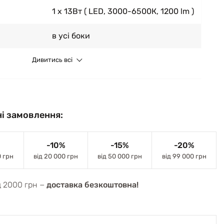
1 x 13Вт ( LED, 3000-6500К, 1200 lm )
в усі боки
Дивитись всі
і замовлення:
-10%
-15%
-20%
0 грн
від 20 000 грн
від 50 000 грн
від 99 000 грн
д 2000 грн −
доставка безкоштовна!