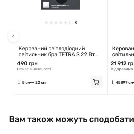
0
<
Керований cвітлодіодний
Керован
т
світильник бра TETRA S 22 Вт
світильн
220х250х50 мм Чорний 10414
S 288х2
490 грн
21 912 г
ESLLSE
Немає в наявності
Відправимо 
5 см
22 см
45897 см
Вам також можуть сподобати