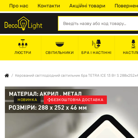
Про нас
Контакти
Акційні товари
Повернен
СВІТИЛЬНИКИ
БРА І НАСТІННІ
НАСТІЛ
ЛЮСТРИ
Керований cвітлодіодний світильник бра TETRA ICE 13 Вт S 288х252х
НОВИНКА
БЕЗКОШТОВНА ДОСТАВКА