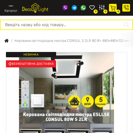
Каталог
0
0
0
Про
Конт
нас
Керована світлодіодна люстра CONSUL S 2LR 80 Вт 480×480×125 мм Ч
НОВИНКА
БЕЗКОШТОВНА ДОСТАВКА