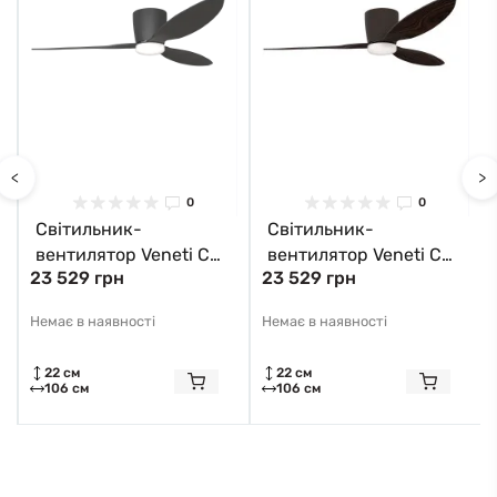
<
>
0
0
Світильник-
Світильник-
вентилятор Veneti CCT
вентилятор Veneti CCT
23 529 грн
23 529 грн
LED AZ4448 Azzardo
LED AZ4449 Azzardo
Немає в наявності
Немає в наявності
22 см
22 см
106 см
106 см