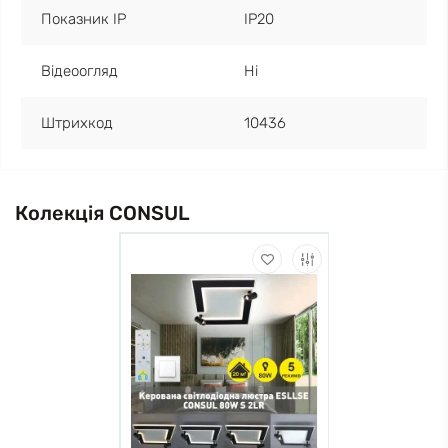
Показник IP
IP20
Відеоогляд
Ні
Штрихкод
10436
Колекція CONSUL