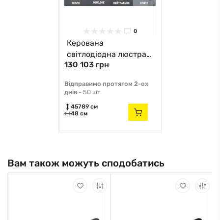
0
Керована
світлодіодна люстра
130 103 грн
CONSUL S 2LR 80 Вт
480×480×125 мм
Відправимо протягом 2-ох
Чорно-біла 10436
днів -
50 шт
ESLLSE
45789 см
48 см
Вам також можуть сподобатись