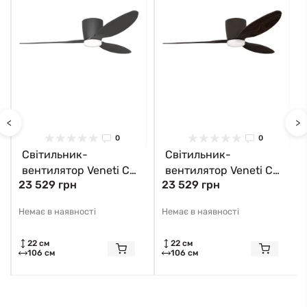
<
>
0
0
Світильник-
Світильник-
вентилятор Veneti CCT
вентилятор Veneti CCT
23 529 грн
23 529 грн
LED AZ4448 Azzardo
LED AZ4449 Azzardo
Немає в наявності
Немає в наявності
22 см
22 см
106 см
106 см