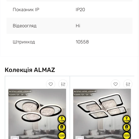
Показник IP
IP20
Відеоогляд
Ні
Штрихкод
10558
Колекція ALMAZ