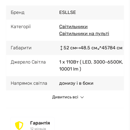
Бренд
ESLLSE
Категорії
Світильники
Світильники на пульті
Габарити
52 см
48.5 см
45784 см
Джерело Світла
1 x 110Вт ( LED, 3000-6500К,
10001 lm )
Напрямок світла
донизу і в боки
Дивитись всі
Гарантія
12 місяців