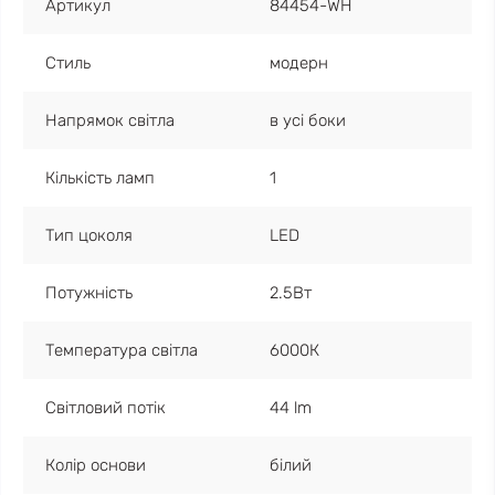
Артикул
84454-WH
Стиль
модерн
Напрямок світла
в усі боки
Кількість ламп
1
Тип цоколя
LED
Потужність
2.5Вт
Температура світла
6000К
Світловий потік
44 lm
Колір основи
білий