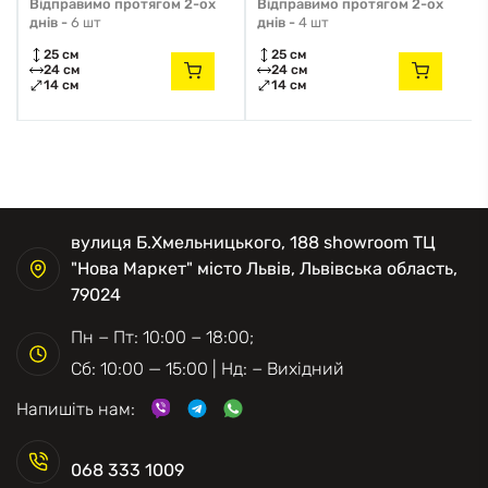
Відправимо протягом 2-ох
Відправимо протягом 2-ох
днів -
6 шт
днів -
4 шт
25 см
25 см
24 см
24 см
14 см
14 см
вулиця Б.Хмельницького, 188 showroom ТЦ
"Нова Маркет" місто Львів, Львівська область,
79024
Пн − Пт: 10:00 − 18:00;
Сб: 10:00 — 15:00 | Нд: − Вихідний
Напишіть нам:
068 333 1009