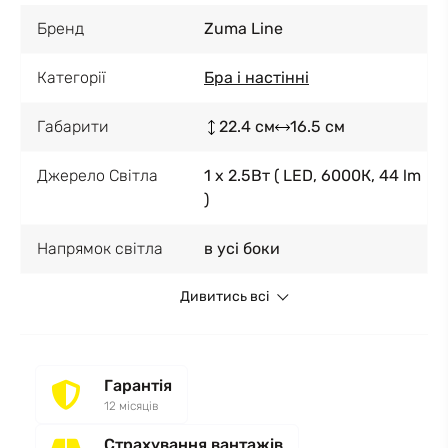
Бренд
Zuma Line
Категорії
Бра і настінні
Габарити
22.4 см
16.5 см
Джерело Світла
1 x 2.5Вт ( LED, 6000К, 44 lm
)
Напрямок світла
в усі боки
Дивитись всі
Гарантія
12 місяців
Страхування вантажів