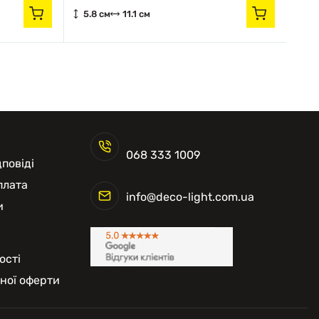
5.8 см
11.1 см
5.
068 333 1009
повіді
плата
info@deco-light.com.ua
и
ості
чної оферти