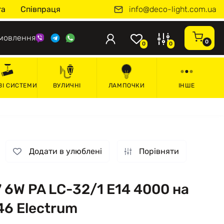
info@deco-light.com.ua
та
Співпраця
мовлення
0
0
0
ВІ СИСТЕМИ
ВУЛИЧНІ
ЛАМПОЧКИ
ІНШЕ
Додати в улюблені
Порівняти
 6W PA LC-32/1 Е14 4000 на
46 Electrum