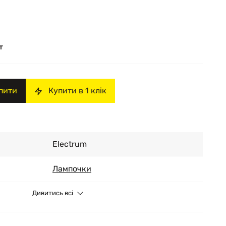
т
пити
Купити в 1 клік
Electrum
Лампочки
Дивитись всі