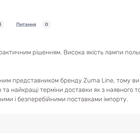
3
Питання
0
актичним рішенням. Висока якість лампи поль
йним представником бренду Zuma Line, тому ви 
ю та найкращі терміни доставки як з наявного то
ійними і безперебійними поставками імпорту.