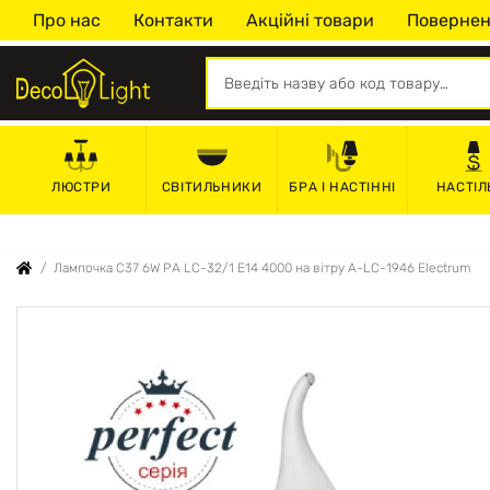
Про нас
Контакти
Акційні товари
Повернен
СВІТИЛЬНИКИ
БРА І НАСТІННІ
НАСТІЛ
ЛЮСТРИ
Лампочка С37 6W PA LC-32/1 Е14 4000 на вітру A-LC-1946 Electrum