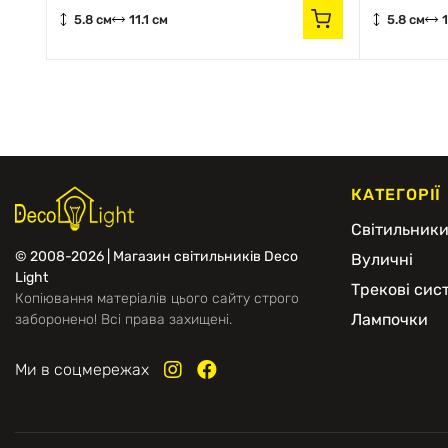
5.8 см
11.1 см
5.8 см
1
КАТЕГОРІЇ
Світильник
© 2008-2026 | Магазин світильників Deco
Вуличні
Light
Трекові сис
Копіювання матеріалів цього сайту строго
Лампочки
заборонено! Всі права захищені.
Ми в соцмережах