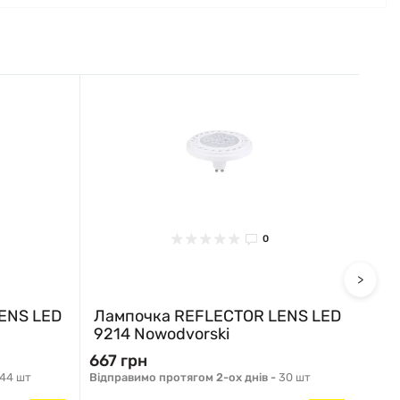
0
>
ENS LED
Лампочка REFLECTOR LENS LED
Ла
9214 Nowodvorski
Now
667 грн
667
44 шт
Відправимо протягом 2-ох днів -
30 шт
ВІДПР