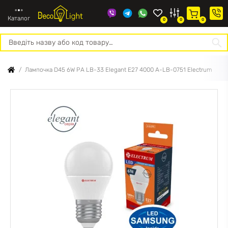
Каталог
0
0
0
Про
Конт
нас
Лампочка D45 6W PA LB-33 Elegant Е27 4000 A-LB-0751 Electrum