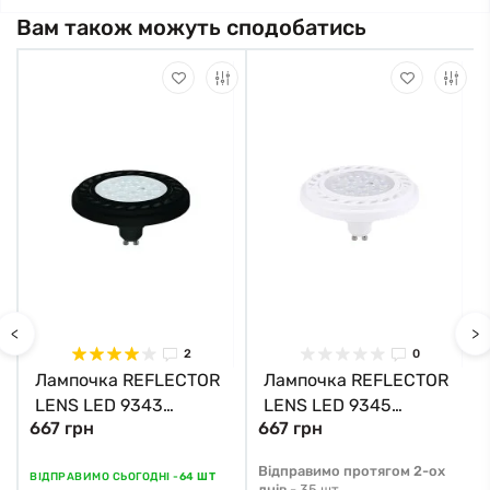
Вам також можуть сподобатись
<
>
2
0
Лампочка REFLECTOR
Лампочка REFLECTOR
LENS LED 9343
LENS LED 9345
667 грн
667 грн
Nowodvorski
Nowodvorski
Відправимо протягом 2-ох
ВІДПРАВИМО СЬОГОДНІ -
64 ШТ
днів -
35 шт